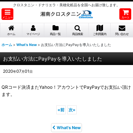
クロスタニン・ドナリエラ・美穂化粧品を全国へお届け致します。
メニュー
カート
ホーム
マイページ
商品一覧
商品検索
ご利用案内
問い合わせ
ホーム
>
What's New
>
お支払い方法にPayPayを導入いたしました
お支払い方法にPayPayを導入いたしました
2020
07
01
年
月
日
QRコード決済またYahoo！アカウントでPayPayでお支払い頂け
ます。
«
前
次
»
What's New