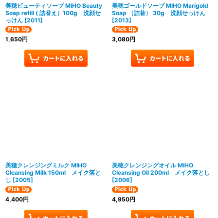
美穂ビューティソープ MIHO Beauty
美穂ゴールドソープ MIHO Marigold
Soap refill ( 詰替え）100g 洗顔せ
Soap （詰替） 30g 洗顔せっけん
っけん
[
2011
]
[
2013
]
1,650
円
3,080
円
美穂クレンジングミルク MIHO
美穂クレンジングオイル MIHO
Cleansing Milk 150ml メイク落と
Cleansing Oil 200ml メイク落とし
し
[
2005
]
[
2006
]
4,400
円
4,950
円