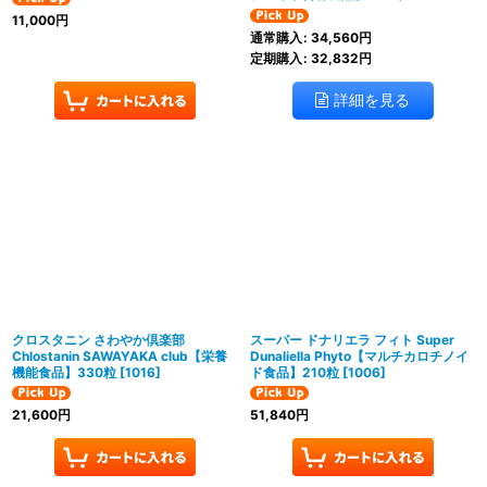
11,000
円
通常購入
:
34,560
円
定期購入
:
32,832
円
詳細を見る
クロスタニン さわやか倶楽部
スーパー ドナリエラ フィト Super
Chlostanin SAWAYAKA club【栄養
Dunaliella Phyto【マルチカロチノイ
機能食品】330粒
[
1016
]
ド食品】210粒
[
1006
]
21,600
円
51,840
円