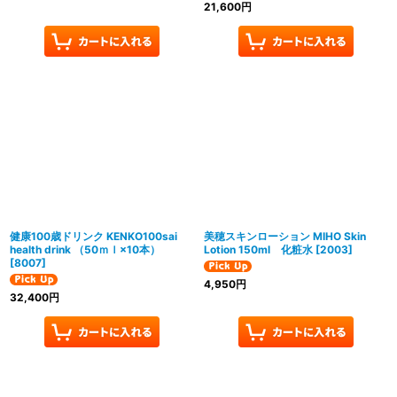
21,600
円
健康100歳ドリンク KENKO100sai
美穂スキンローション MIHO Skin
health drink （50ｍｌ×10本）
Lotion 150ml 化粧水
[
2003
]
[
8007
]
4,950
円
32,400
円