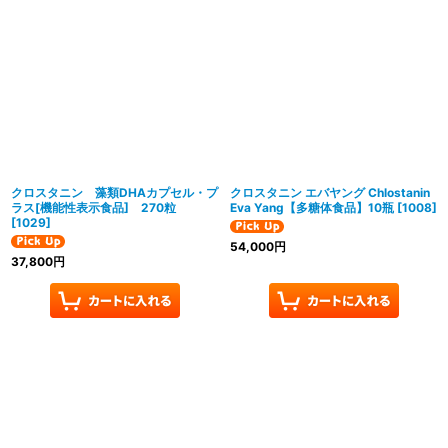
クロスタニン 藻類DHAカプセル・プ
クロスタニン エバヤング Chlostanin
ラス[機能性表示食品] 270粒
Eva Yang【多糖体食品】10瓶
[
1008
]
[
1029
]
54,000
円
37,800
円