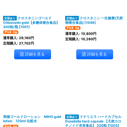
クロスタニンゴールド
クロスタニン 一生健康[天然
Chlostanin gold【多糖体複合食品】
物複合食品]
[
1046
]
300粒/瓶
[
1001
]
通常購入
:
10,800
円
通常購入
:
29,160
円
定期購入
:
10,260
円
定期購入
:
27,702
円
詳細を見る
詳細を見る
美穂ゴールドローション MIHO gold
ドナリエラ ハードカプセル
lotion 120ml 化粧水
Dunaliella hard capsule 【天然カロ
チノイド含有食品】 200粒
[
1003
]