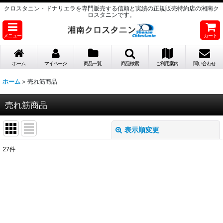
クロスタニン・ドナリエラを専門販売する信頼と実績の正規販売特約店の湘南ク
ロスタニンです。
メニュー
カート
ホーム
マイページ
商品一覧
商品検索
ご利用案内
問い合わせ
ホーム
>
売れ筋商品
売れ筋商品
表示順変更
閉じる
27
件
表示数
:
並び順
:
絞り込む