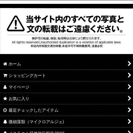
一生健康 Isshoukenkou
クロスタニンゴールド Chlostanin gold
ドナリエラ Dunaliella
エバヤング Eva Yang
藻類DHA
ホーム
さわやか倶楽部 Sawayaka club
ショッピングカート
アイメイト eye mate
マイページ
お気に入り
ゴーサイン Go-Sign
最近チェックしたアイテム
ドリンク商品
微細藻類（マイクロアルジェ)
美穂化粧品 Miho cosmetics