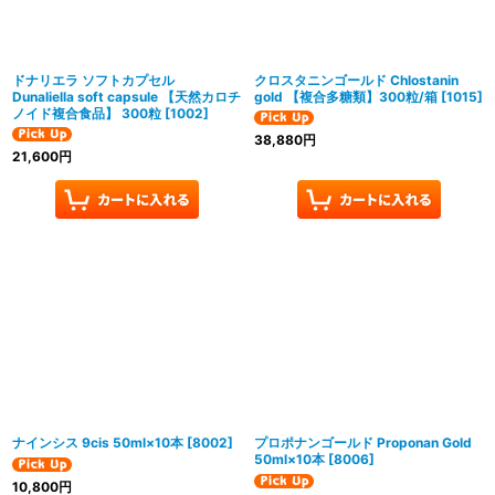
ドナリエラ ソフトカプセル
クロスタニンゴールド Chlostanin
Dunaliella soft capsule 【天然カロチ
gold 【複合多糖類】300粒/箱
[
1015
]
ノイド複合食品】 300粒
[
1002
]
38,880
円
21,600
円
ナインシス 9cis 50ml×10本
[
8002
]
プロポナンゴールド Proponan Gold
50ml×10本
[
8006
]
10,800
円