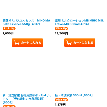
美穂ＭＡバスエッセンス MIHO MA
薬用 ミルクローションMB MIHO Milk
Bath essence 550g
[
4017
]
Lotion MB 300ml
[
4014
]
1,650
円
13,200
円
新・清洗家族 お徳用詰替ボトル 4リッ
新・清洗家族 500ml
[
6002
]
トル 〔天然素材の台所用洗剤〕
[
6003
]
1,375
円