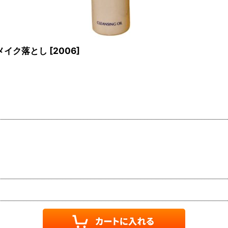
l メイク落とし
[
2006
]