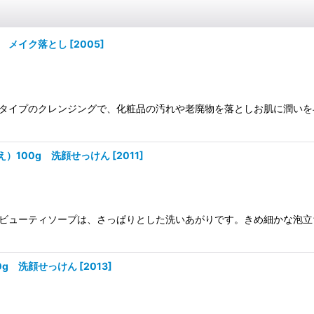
0ml メイク落とし
[
2005
]
液タイプのクレンジングで、化粧品の汚れや老廃物を落としお肌に潤い
( 詰替え）100g 洗顔せっけん
[
2011
]
穂ビューティソープは、さっぱりとした洗いあがりです。きめ細かな泡
 30g 洗顔せっけん
[
2013
]