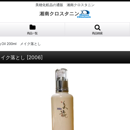
美穂化粧品の通販 湘南クロスタニン
商品一覧
商品検索
 Oil 200ml メイク落とし
l メイク落とし
[
2006
]