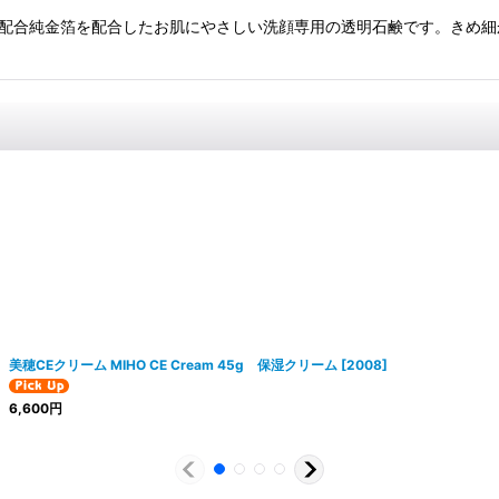
箔配合純金箔を配合したお肌にやさしい洗顔専用の透明石鹸です。きめ
美穂CEクリーム MIHO CE Cream 45g 保湿クリーム
[
2008
]
6,600
円