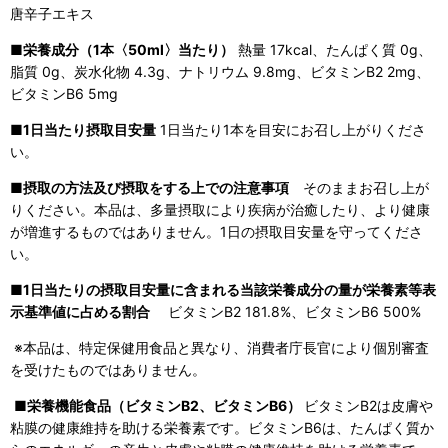
唐辛子エキス
■栄養成分（1本〈50ml〉当たり）
熱量 17kcal、たんぱく質 0g、
脂質 0g、炭水化物 4.3g、ナトリウム 9.8mg、ビタミンB
2
2mg、
ビタミンB
6
5mg
■1日当たり摂取目安量
1日当たり1本を目安にお召し上がりくださ
い。
■摂取の方法及び摂取をする上での注意事項
そのままお召し上が
りください。本品は、多量摂取により疾病が治癒したり、より健康
が増進するものではありません。1日の摂取目安量を守ってくださ
い。
■1日当たりの摂取目安量に含まれる当該栄養成分の量が栄養素等表
示基準値に占める割合
ビタミンB
2
181.8%、ビタミンB
6
500%
※本品は、特定保健用食品と異なり、消費者庁長官により個別審査
を受けたものではありません。
■栄養機能食品（ビタミンB
2
、ビタミンB
6
）
ビタミンB
2
は皮膚や
粘膜の健康維持を助ける栄養素です。ビタミンB
6
は、たんぱく質か