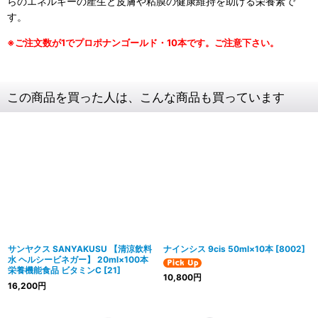
らのエネルギーの産生と皮膚や粘膜の健康維持を助ける栄養素で
す。
※ご注文数が1でプロポナンゴールド・10本です。ご注意下さい。
この商品を買った人は、こんな商品も買っています
サンヤクス SANYAKUSU 【清涼飲料
ナインシス 9cis 50ml×10本
[
8002
]
水 ヘルシービネガー】 20ml×100本
栄養機能食品 ビタミンC
[
21
]
10,800
円
16,200
円