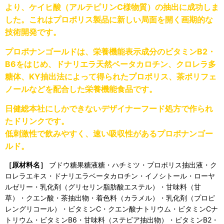
より、ケイヒ酸（アルテピリンC様物質）の抽出に成功しま
した。これはプロポリス製品に新しい局面を開く画期的な
技術開発です。
プロポナンゴールドは、栄養機能表示成分のビタミンB
2
・
B
6
をはじめ、ドナリエラ天然ベータカロチン、クロレラ多
糖体、KY抽出法によって得られたプロポリス、茶ポリフェ
ノールなどを配合した栄養機能食品です。
日健総本社にしかできないデザイナーフード処方で作られ
たドリンクです。
低刺激性で飲みやすく、速い吸収性があるプロポナンゴー
ルド。
［原材料名］
ブドウ糖果糖液糖・ハチミツ・プロポリス抽出液・ク
ロレラエキス・ドナリエラベータカロチン・イノシトール・ローヤ
ルゼリー・乳化剤（グリセリン脂肪酸エステル）・甘味料（甘
草）・クエン酸・茶抽出物・着色料（カラメル）・乳化剤（プロピ
レングリコール）・ビタミンC・クエン酸ナトリウム・ビタミンCナ
トリウム・ビタミンB
6
・甘味料（ステビア抽出物）・ビタミンB
2
・