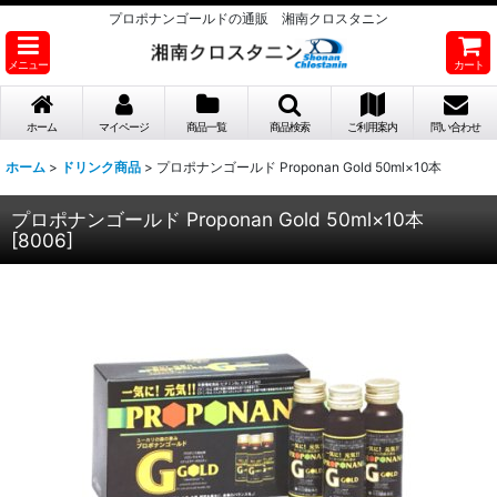
プロポナンゴールドの通販 湘南クロスタニン
メニュー
カート
ホーム
マイページ
商品一覧
商品検索
ご利用案内
問い合わせ
ホーム
>
ドリンク商品
>
プロポナンゴールド Proponan Gold 50ml×10本
プロポナンゴールド Proponan Gold 50ml×10本
[
8006
]