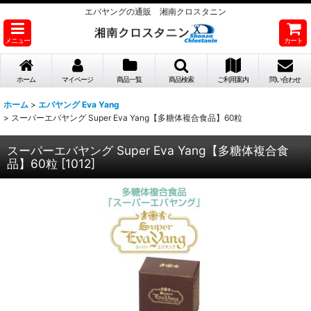
エバヤングの通販 湘南クロスタニン
メニュー
カート
ホーム
マイページ
商品一覧
商品検索
ご利用案内
問い合わせ
ホーム
>
エバヤング Eva Yang
>
スーパーエバヤング Super Eva Yang【多糖体複合食品】60粒
スーパーエバヤング Super Eva Yang【多糖体複合食
品】60粒
[
1012
]