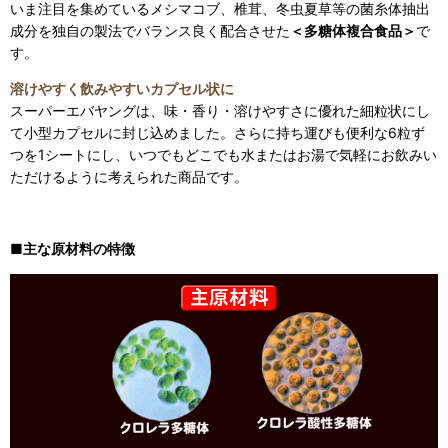
いま注目を集めているメシマコブ、椎茸、冬虫夏草等の菌糸体抽出
成分を独自の製法でバランス良く配合させた
＜多糖体複合食品＞
で
す。
溶けやすく飲みやすいカプセル状に
スーパーエバヤングは、味・香り・溶けやすさに優れた細粒状にし
て小型カプセルに封じ込めました。さらに持ち運びも便利な6粒ず
つを1シートにし、いつでもどこでも水またはお湯で気軽にお飲みい
ただけるように考えられた商品です。
■主な原材料の特徴