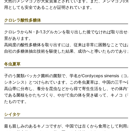
天然のメシマコブが大変貴重とされています。また、メシマコブの特
用としても安全であることが証明されています。
クロレラ酸性多糖体
クロレラからN・β-1.3グルカンを取り出した後でなければ取り出せ
景があります。
高純度の酸性多糖体を取り出すには、従来は非常に困難なことではあ
自社の多糖体抽出技術を駆使した結果、成功へと導いたものでありま
冬虫夏草
子のう菌類バッカク菌科の菌類で、学名がCordyceps sinensis（
シネンシス）とつけられています。この冬虫夏草は、中国の三千〜四
高山帯に分布し、養分を昆虫などから得て寄生生活をし、その体内で
である菌核をかたちづくり、やがて虫の体を突き破って、キノコ（子
たものです。
シイタケ
最も親しみのあるキノコですが、中国では古くから食用として利用さ