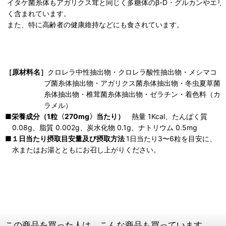
イタケ菌糸体もアガリクス茸と同じく多糖体のβ-D・グルカンやエリ
く含まれています。
また、特に高齢者の健康維持などにも食されています。
［原材料名］
クロレラ中性抽出物・クロレラ酸性抽出物・メシマコ
ブ菌糸体抽出物・アガリクス菌糸体抽出物・冬虫夏草菌
糸体抽出物・椎茸菌糸体抽出物・ゼラチン・着色料（カ
ラメル）
■栄養成分（1粒〈270mg〉当たり）
熱量 1Kcal、たんぱく質
0.08g、脂質 0.002g、炭水化物 0.1g、ナトリウム 0.5mg
■１日当たり摂取目安量及び摂取方法
1日当たり3〜6粒を目安に、
水またはお湯とともにお召し上がりください。
この商品を買った人は、こんな商品も買っています