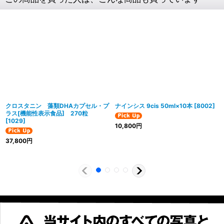
クロスタニン 藻類DHAカプセル・プ
ナインシス 9cis 50ml×10本
[
8002
]
ラス[機能性表示食品] 270粒
[
1029
]
10,800
円
37,800
円