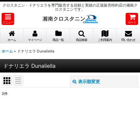
クロスタニン・ドナリエラを専門販売する信頼と実績の正規販売特約店の湘南ク
ロスタニンです。
メニュー
カート
ホーム
マイページ
商品一覧
商品検索
ご利用案内
問い合わせ
ホーム
>
ドナリエラ Dunaliella
ドナリエラ Dunaliella
表示順変更
閉じる
3
件
表示数
:
並び順
:
絞り込む