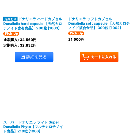
ドナリエラ ハードカプセル
ドナリエラ ソフトカプセル
Dunaliella soft capsule 【天然カロチ
Dunaliella hard capsule 【天然カロ
ノイド複合食品】 300粒
[
1002
]
チノイド含有食品】 200粒
[
1003
]
21,600
円
通常購入
:
34,560
円
定期購入
:
32,832
円
詳細を見る
スーパー ドナリエラ フィト Super
Dunaliella Phyto【マルチカロチノイ
ド食品】210粒
[
1006
]