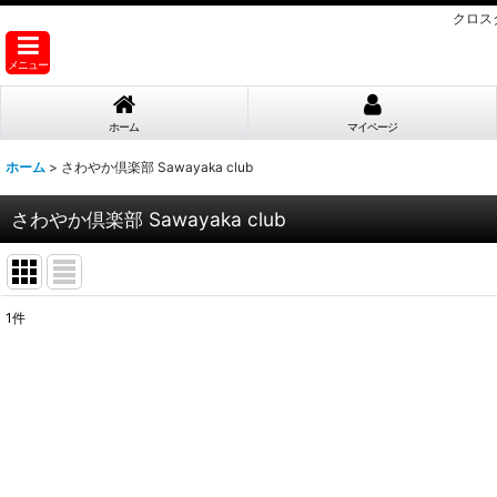
クロス
メニュー
ホーム
マイページ
ホーム
>
さわやか倶楽部 Sawayaka club
さわやか倶楽部 Sawayaka club
1
件
表示数
:
並び順
: