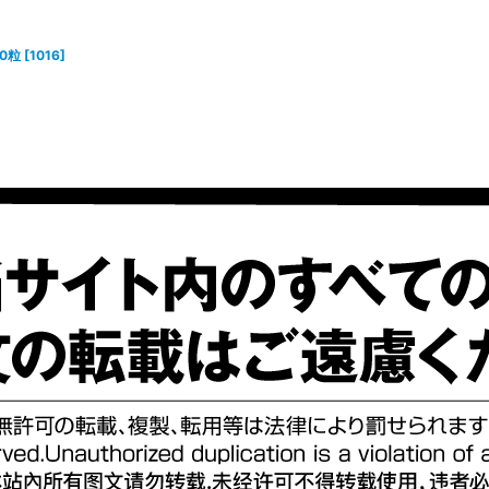
30粒
[
1016
]