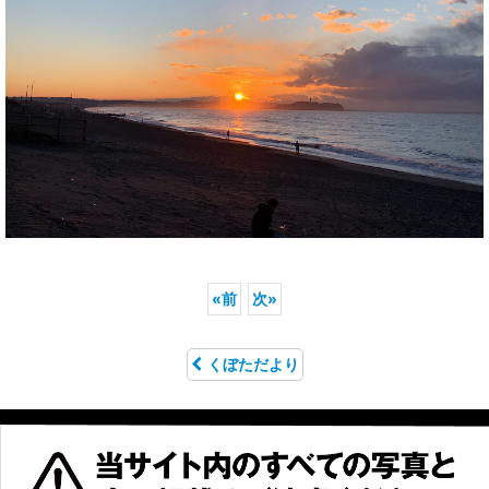
«
前
次
»
くぼただより