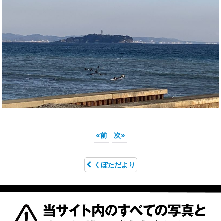
«
前
次
»
くぼただより